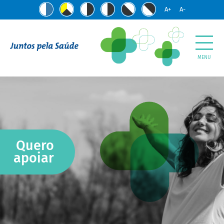
A+
A-
MENU
Quero
apoiar