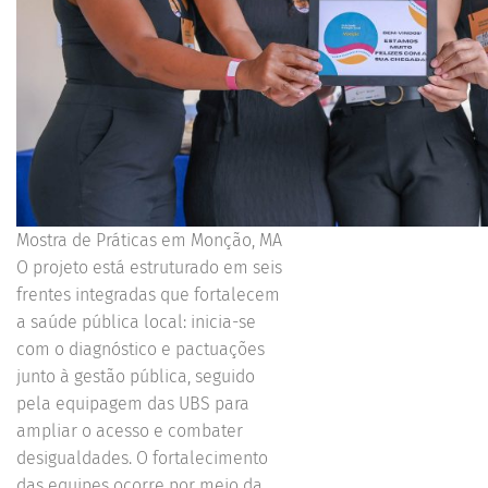
Mostra de Práticas em Monção, MA
O projeto está estruturado em seis
frentes integradas que fortalecem
a saúde pública local: inicia-se
com o diagnóstico e pactuações
junto à gestão pública, seguido
pela equipagem das UBS para
ampliar o acesso e combater
desigualdades. O fortalecimento
das equipes ocorre por meio da