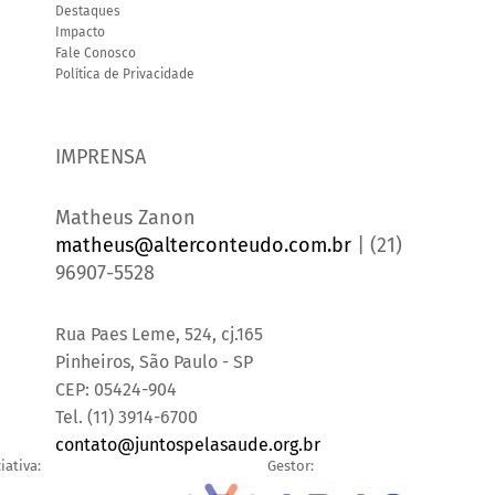
Destaques
Impacto
Fale Conosco
Política de Privacidade
IMPRENSA
Matheus Zanon
matheus@alterconteudo.com.br
| (21)
96907-5528
Rua Paes Leme, 524, cj.165
Pinheiros, São Paulo - SP
CEP: 05424-904
Tel. (11) 3914-6700
contato@juntospelasaude.org.br
iativa:
Gestor: