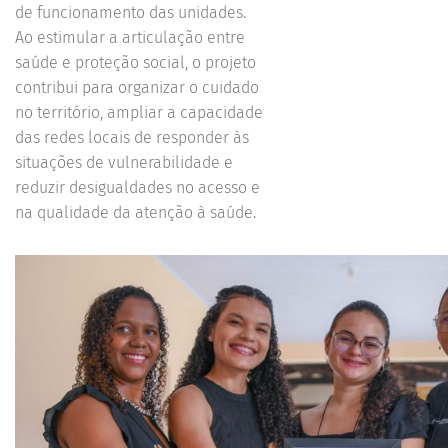
de funcionamento das unidades.
Ao estimular a articulação entre
saúde e proteção social, o projeto
contribui para organizar o cuidado
no território, ampliar a capacidade
das redes locais de responder às
situações de vulnerabilidade e
reduzir desigualdades no acesso e
na qualidade da atenção à saúde.