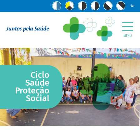
A+
MENU
Ciclo
Saúde
Proteção
Social