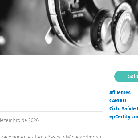
Sai
Afluentes
CARDIO
Ciclo Saúde 
epCertify c
dezembro de 2026
r precocemente alterações na visão e aprimorar