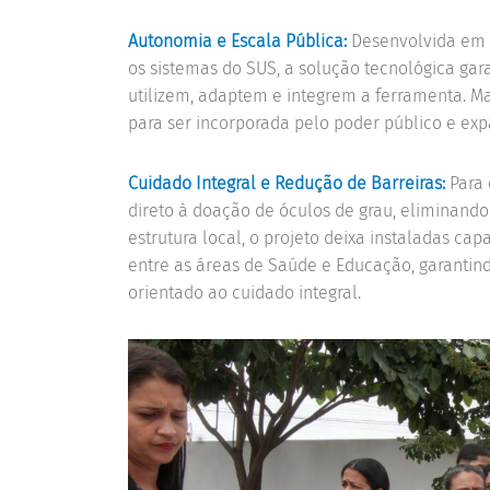
Autonomia e Escala Pública:
Desenvolvida em c
os sistemas do SUS, a solução tecnológica ga
utilizem, adaptem e integrem a ferramenta. Ma
para ser incorporada pelo poder público e exp
Cuidado Integral e Redução de Barreiras:
Para 
direto à doação de óculos de grau, eliminando 
estrutura local, o projeto deixa instaladas ca
entre as áreas de Saúde e Educação, garant
orientado ao cuidado integral.