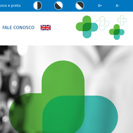
anco e preto
A+
A-
FALE CONOSCO