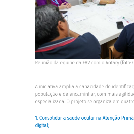
Reunião da equipe da FAV com o Rotary (foto: C
A iniciativa amplia a capacidade de identific
população e de encaminhar, com mais agilida
especializada. O projeto se organiza em quat
1. Consolidar a saúde ocular na Atenção Prim
digital;