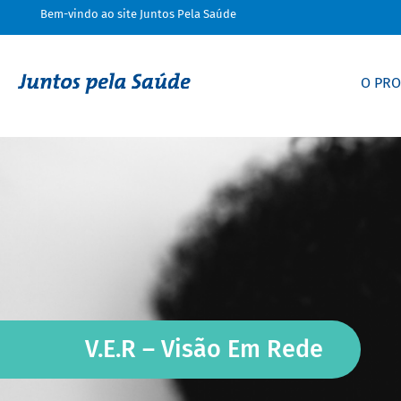
Bem-vindo ao site Juntos Pela Saúde
O PR
V.E.R – Visão Em Rede