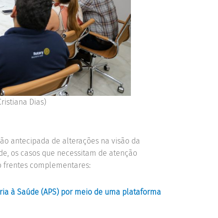
ristiana Dias)
ação antecipada de alterações na visão da
de, os casos que necessitam de atenção
ro frentes complementares:
ária à Saúde (APS) por meio de uma plataforma