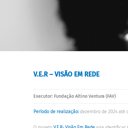
V.E.R – VISÃO EM REDE
Executor: Fundação Altino Ventura (FAV)
Período de realização:
dezembro de 2024 até 
O projeto
V.E.R- Visão Em Rede
visa
identifica