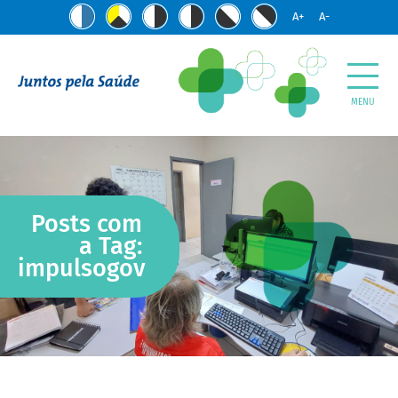
A+
A-
MENU
Posts com
a Tag:
impulsogov