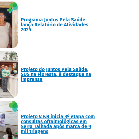
Programa Juntos Pela Saúde
lança Relatório de Atividades
2025
Projeto do Juntos Pela Saúde,
SUS na Floresta, é destaque na
imprensa
Projeto V.E.R inicia 3º etapa com
consultas oftalmológicas em
Serra Talhada após marca de 9
mil triagens