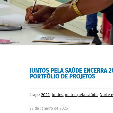
JUNTOS PELA SAÚDE ENCERRA 
PORTFÓLIO DE PROJETOS
#tags:
2024
,
bndes
,
juntos pela saúde
,
Norte 
22 de Janeiro de 2025