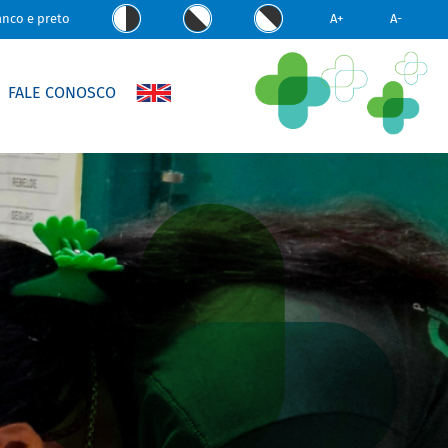
anco e preto
A+
A-
FALE CONOSCO