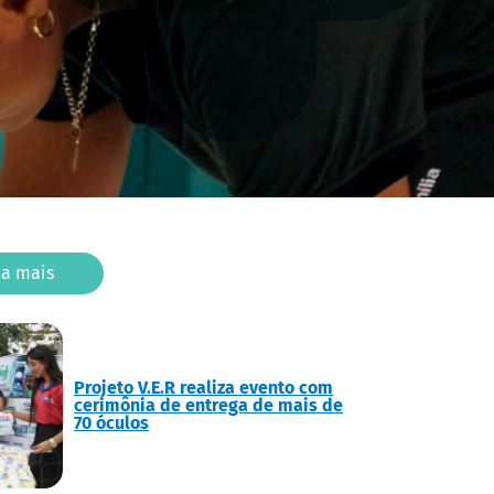
ba mais
Projeto V.E.R realiza evento com
cerimônia de entrega de mais de
70 óculos