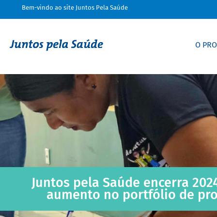
Bem-vindo ao site Juntos Pela Saúde
O PR
Juntos pela Saúde encerra 202
aumento no portfólio de pro