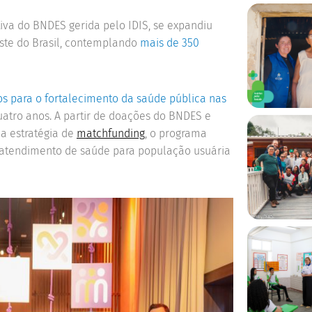
tiva do BNDES gerida pelo IDIS, se expandiu
este do Brasil, contemplando
mais de 350
os para o fortalecimento da saúde pública nas
atro anos. A partir de doações do BNDES e
ma estratégia de
matchfunding
, o programa
tendimento de saúde para população usuária