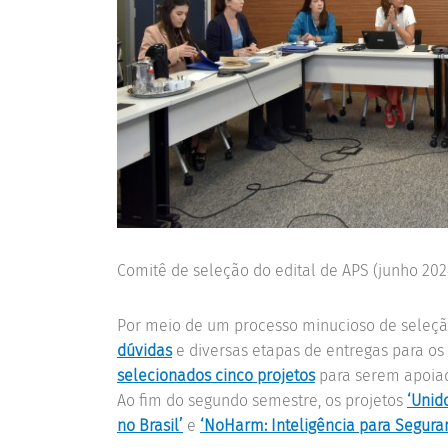
Comitê de seleção do edital de APS (junho 202
Por meio de um processo minucioso de seleçã
dúvidas
e diversas etapas de entregas para os
selecionados cinco projetos
para serem apoiado
Ao fim do segundo semestre, os projetos
‘Unid
no Brasil’
e
‘NoHarm:
Inteligência
para Seguran