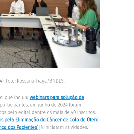
4). Foto: Rossana Fraga/BNDES.
o, que incluiu
webinars para solução de
 participantes, em junho de 2024 foram
s pelo edital dentre os mais de 40 inscritos.
os pela Eliminação do Câncer de Colo de Útero
ça dos Pacientes’
já iniciaram atividades.