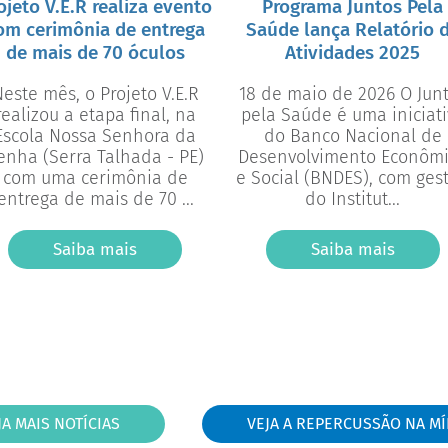
ojeto V.E.R realiza evento
Programa Juntos Pela
om cerimônia de entrega
Saúde lança Relatório 
de mais de 70 óculos
Atividades 2025
este mês, o Projeto V.E.R
18 de maio de 2026 O Juntos
realizou a etapa final, na
pela Saúde é uma iniciat
Escola Nossa Senhora da
do Banco Nacional de
enha (Serra Talhada - PE)
Desenvolvimento Econôm
com uma cerimônia de
e Social (BNDES), com ges
entrega de mais de 70 ...
do Institut...
Saiba mais
Saiba mais
JA MAIS NOTÍCIAS
VEJA A REPERCUSSÃO NA MÍ