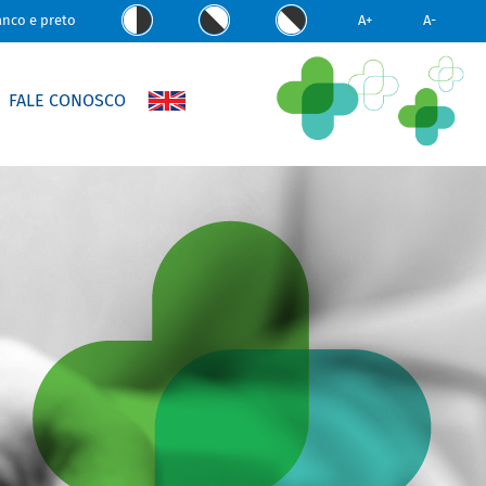
anco e preto
A+
A-
FALE CONOSCO