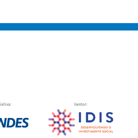
iativa:
Gestor: